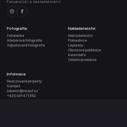
Fotoateliér a nakladatelství
Fotografie
Nakladatelství
Fotobanka
Nakladatelství
Ateliérová fotografie
Pohlednice
Adjustovaná fotografie
Leporela
Obrazové publikace
Kalendáře
Ostatní produkce
Informace
Realizované projekty
Kontakt
lubomir@imlauf.cz
+420 491 471 952
© Lubomír Imlauf | 2002 - 2026
Vytvořilo
inetio s.r.o.