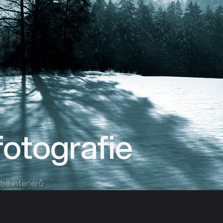
otografie
bě interiérů