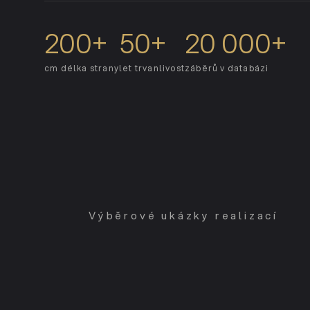
200+
50+
20 000+
cm délka strany
let trvanlivost
záběrů v databázi
Výběrové ukázky realizací
Komerční realizace - (v