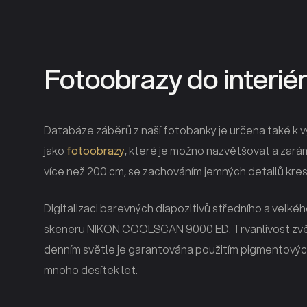
Fotoobrazy do interié
Databáze záběrů z naší fotobanky je určena také k vy
jako
fotoobrazy
, které je možno nazvětšovat a zarám
více než 200 cm, se zachováním jemných detailů kres
Digitalizaci barevných diapozitivů středního a velk
skeneru NIKON COOLSCAN 9000 ED. Trvanlivost zvět
denním světle je garantována použitím pigmentovýc
mnoho desítek let.