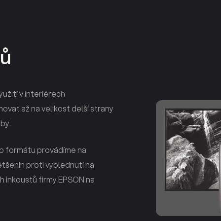
rů
užití v interiérech
ovat až na velikost delší strany
by.
ého formátu provádíme na
šenin proti vyblednutí na
h inkoustů firmy EPSON na