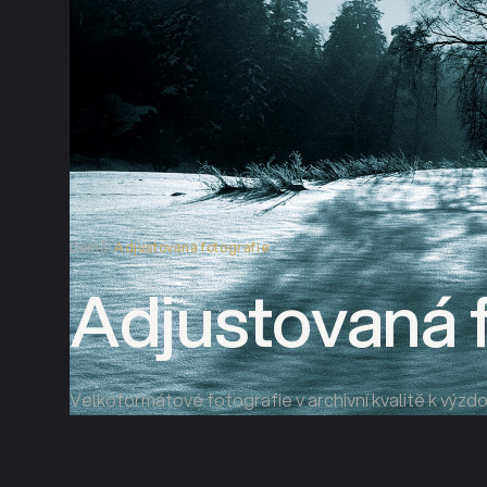
Domů
/
Adjustovaná fotografie
Adjustovaná f
Velkoformátové fotografie v archivní kvalitě k výzdo