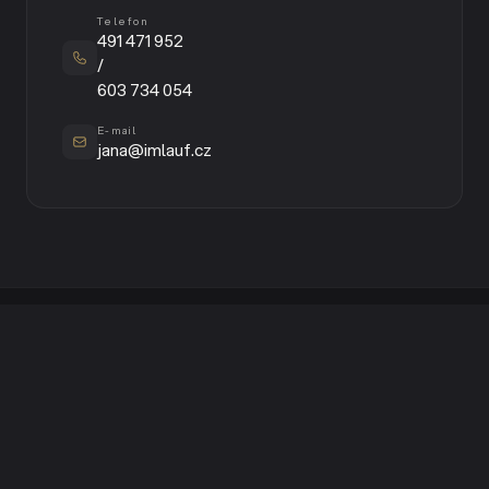
Telefon
491 471 952
/
603 734 054
E-mail
jana@imlauf.cz
Fotoateliér a nakladatelství