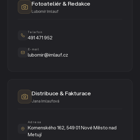
Fotoateliér & Redakce
Lubomír Imlauf
Telefon
491 471 952
E-mail
lubomir@imlauf.cz
Distribuce & Fakturace
Jana Imlaufová
Adresa
Komenského 162, 549 01 Nové Město nad
Metují