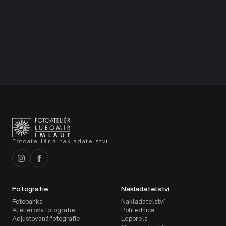
Současné tituly
Starší tituly
Zakázkové tituly
Aktuálně dostupné obrazové publikace vlastním nákladem.
Starší a vyprodané tituly z naší produkce.
Publikace vytvořené na zakázku pro města a instituce.
Fotoateliér a nakladatelství
Fotografie
Nakladatelství
Fotobanka
Nakladatelství
Ateliérová fotografie
Pohlednice
Adjustovaná fotografie
Leporela